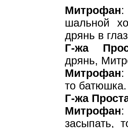
Митрофан
шальной хо
дрянь в глаз
Г-жа Прос
дрянь, Мит
Митрофан
:
то батюшка.
Г-жа Прост
Митрофан
засыпать, т