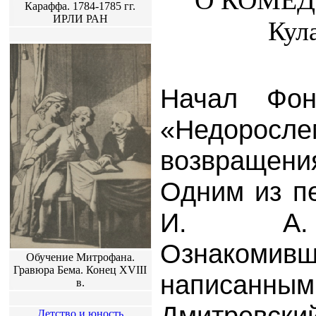
О КОМЕД
Караффа. 1784-1785 гг.
ИРЛИ РАН
Кула
Начал Фон
«Недоросл
возвраще
Одним из п
И. А. 
Ознакомив
Обучение Митрофана.
Гравюра Бема. Конец XVIII
написан
в.
Дмитревски
Детство и юность