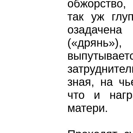
обжорство,
так уж глу
озадачена
(«дрянь
выпут
затрудните
зная, на чь
что и нагр
матери.