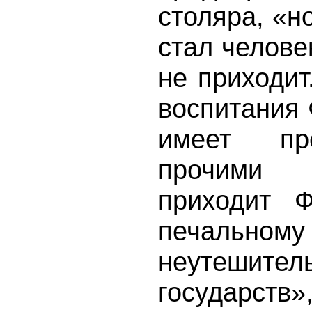
столяра, «н
стал челове
не приходит
воспитания 
имеет пр
прочими г
приходит Ф
печальном
неутешител
государств»,