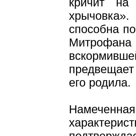
кричит на
хрычовка»
способна по
Митрофа
вскорми
предвещает
его родила.
Намеченная
характери
подтвержд