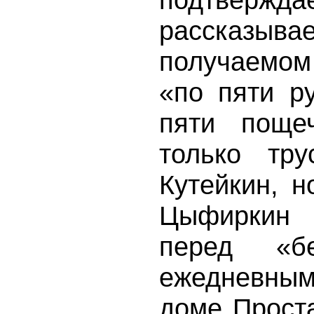
рассказыв
получаемо
«по пяти р
пяти поще
только тру
Кутейкин, 
Цыфиркин 
перед «б
ежедневны
доме Прост