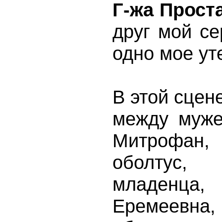
Г-жа Прост
друг мой се
одно мое ут
В этой сце
между муже
Митрофан,
оболтус, 
младенца,
Еремеев