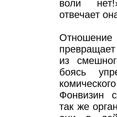
воли нет
отвечает он
Отношени
превращает
из смешно
боясь упр
комическог
Фонвизин с
так же орга