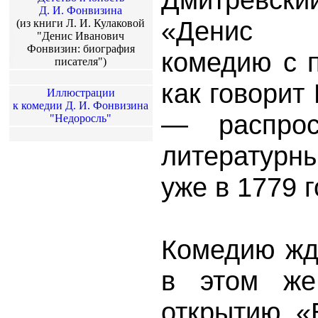
Д. И. Фонвизина
«Денис 
(из книги Л. И. Кулаковой
"Денис Иванович
Фонвизин: биография
комедию с 
писателя")
как говорит
Иллюстрации
к комедии Д. И. Фонвизина
— распрос
"Недоросль"
литературны
уже в 1779 г
Комедию жду
в этом же
открытию «