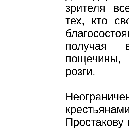
зрителя вс
тех, кто с
благососто
получая 
пощечины, 
розги.
Неогранич
крестьян
Простакову