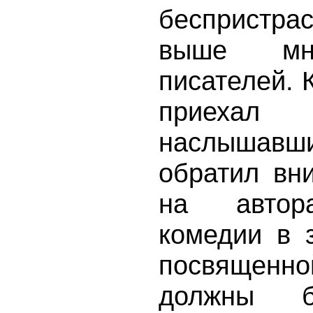
беспристра
выше мно
писателей. К
приехал
наслышавши
обратил вн
на автора
комедии в 
посвященно
должны б