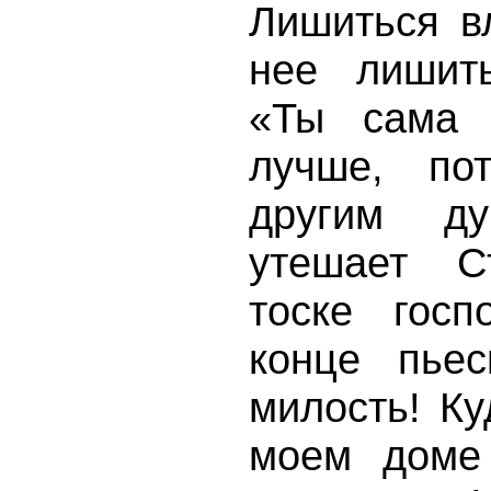
Лишиться в
нее лишит
«Ты сама 
лучше, по
другим д
утешает С
тоске госп
конце пьес
милость! Ку
моем доме