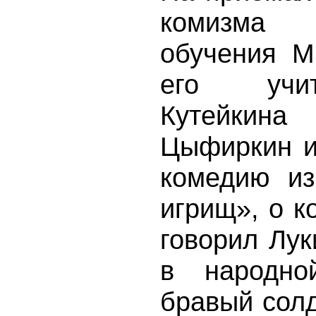
комизма 
обучения М
его учит
Кутейкин
Цыфиркин и
комедию из
игрищ», о к
говорил Лук
в народно
бравый солд