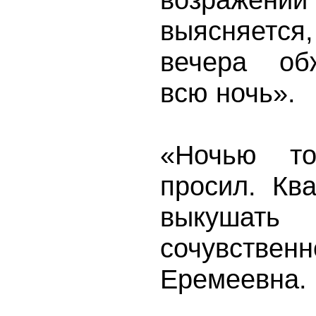
выясняется
вечера об
всю ночь».
«Ночью т
просил. Кв
выкушат
сочувстве
Еремеевна.