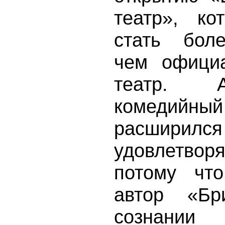
театр», к
стать бол
чем офици
театр. 
комедийный
расширилс
удовлетвор
потому чт
автор «Бр
сознан