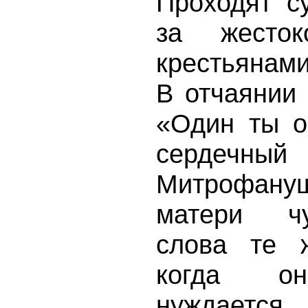
Проходят с
за жесто
крестьянам
В отчаянии
«Один ты о
серде
Митрофану
матери чу
слова те ж
когда он
нуждает