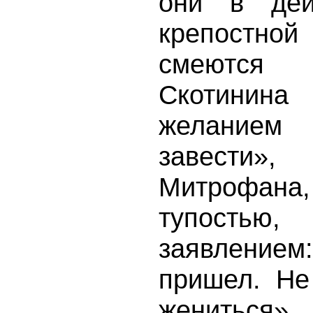
они в дей
крепостной
смеются
Скотинина
желанием
завести»,
Митрофа
тупость
заявление
пришел. Не
жениться».