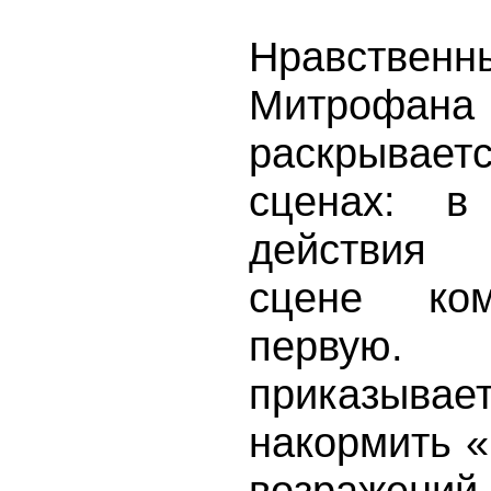
Нравств
Митрофан
раскрывает
сценах: в
действия 
сцене ком
первую
приказы
накормить «
возраже