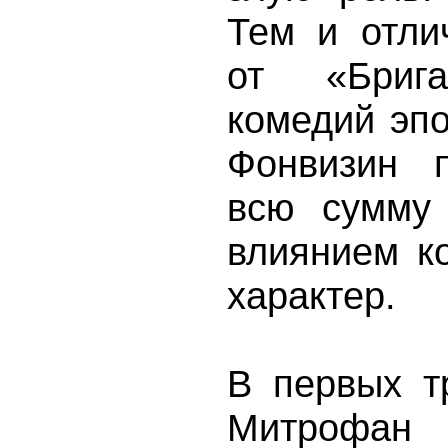
Тем и отли
от «Бриг
комедий эпо
Фонвизин п
всю сумму 
влиянием к
характер.
В первых т
Митрофан