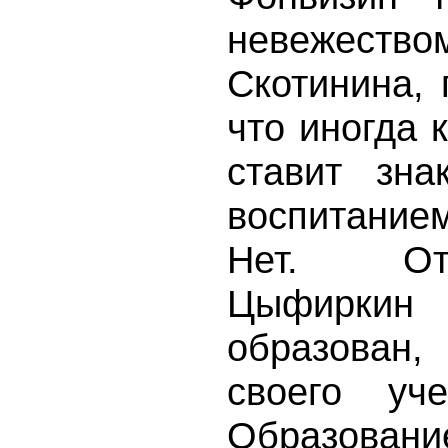
невежест
Скотинина, 
что иногда 
ставит зна
воспитание
Нет. От
Цыфирки
образован
своего уч
Образова