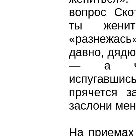
вопрос Ско
ты женит
«разнежась
давно, дядюш
— а чер
испугавш
прячется з
заслони мен
На приемах