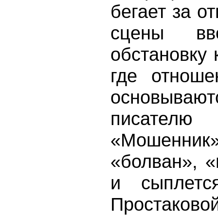
бегает за от
сцены вв
обстановку 
где отнош
основывают
писател
«Мошенник
«болван», «
и сыплетс
Простак