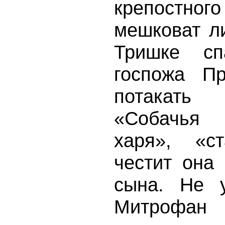
крепостного
мешковат л
Тришке сп
госпожа Пр
потакать
«Собачья 
харя», «с
честит она
сына. Не у
Митрофан 