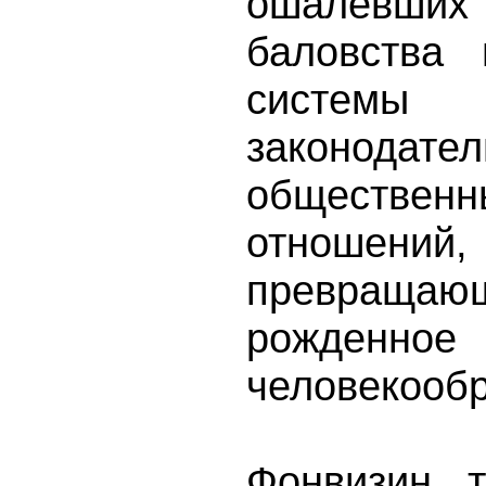
ошалевши
баловства
системы
законодател
обществе
отношений,
превраща
рожденное 
человекообр
Фонвизин т