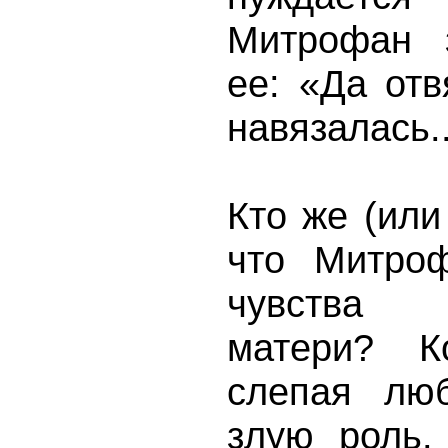
Митрофан з
ее: «Да отв
навязалась..
Кто же (или
что Митро
чувства 
матери? Ко
слепая лю
злую роль.