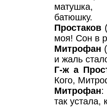
матушка,
батюшку.
Простаков
(
моя! Сон в р
Митрофан
(
и жаль стал
Г-ж а Прос
Кого, Митр
Митрофан
:
так устала, 