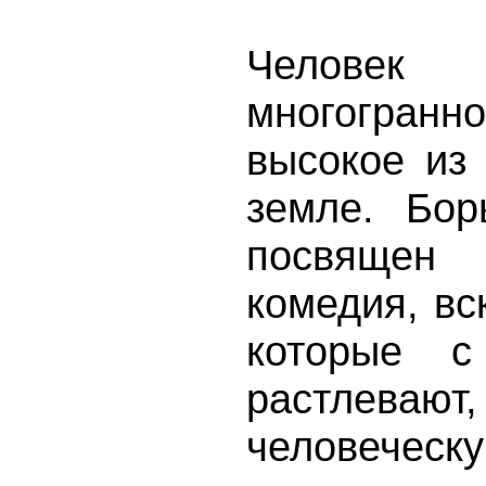
Челове
многогран
высокое из
земле. Бор
посвяще
комедия, в
которые с
растлеваю
человеческу