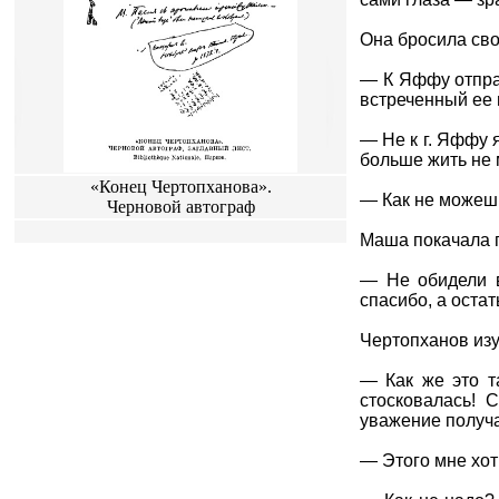
Она бросила свой
— К Яффу отправ
встреченный ее 
— Не к г. Яффу 
больше жить не 
«Конец Чертопханова».
— Как не можешь
Черновой автограф
Маша покачала 
— Не обидели в
спасибо, а остат
Чертопханов изу
— Как же это т
стосковалась! 
уважение получа
— Этого мне хот