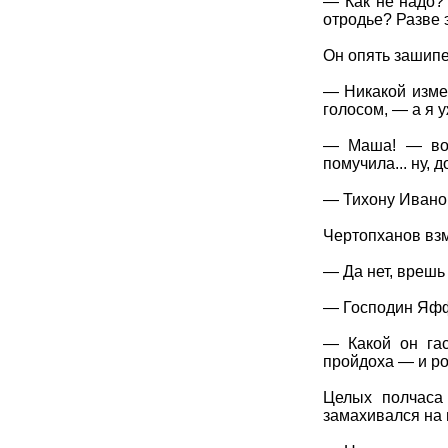
— Как не надо?
отродье? Разве 
Он опять зашипе
— Никакой изме
голосом, — а я 
— Маша! — воск
помучила... ну, 
— Тихону Иванов
Чертопханов взм
— Да нет, врешь
— Господин Яфф
— Какой он гас
пройдоха — и рож
Целых полчаса 
замахивался на н