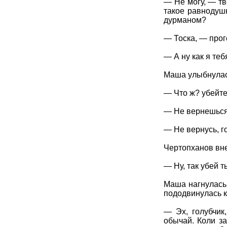
— Не могу, — тв
такое равнодуш
дурманом?
— Тоска, — прог
— А ну как я те
Маша улыбнулас
— Что ж? убейте
— Не вернешься
— Не вернусь, го
Чертопханов вне
— Ну, так убей 
Маша нагнулась,
пододвинулась к
— Эх, голубчик
обычай. Коли за