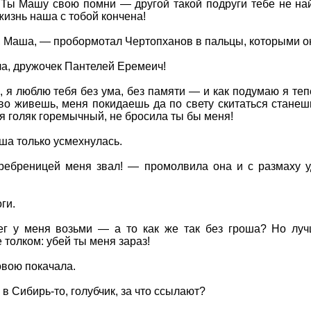
 Ты Машу свою помни — другой такой подруги тебе не най
жизнь наша с тобой кончена!
 Маша, — пробормотал Чертопханов в пальцы, которыми он 
а, дружочек Пантелей Еремеич!
 я люблю тебя без ума, без памяти — и как подумаю я тепер
ово живешь, меня покидаешь да по свету скитаться станеш
ь я голяк горемычный, не бросила ты бы меня!
ша только усмехнулась.
ебреницей меня звал! — промолвила она и с размаху у
ги.
ег у меня возьми — а то как же так без гроша? Но луч
 толком: убей ты меня зараз!
овою покачала.
в Сибирь-то, голубчик, за что ссылают?