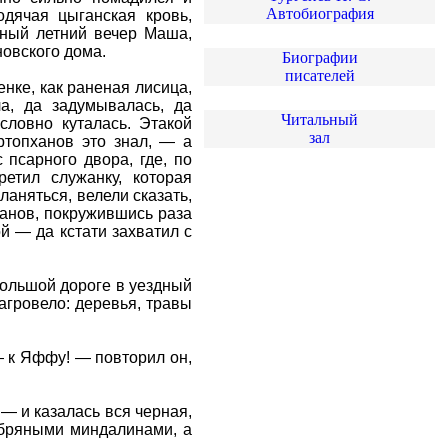
Автобиография
одячая цыганская кровь,
сный летний вечер Маша,
новского дома.
Биографии
писателей
енке, как раненая лисица,
а, да задумывалась, да
Читальный
словно куталась. Этакой
зал
ртопханов это знал, — а
 псарного двора, где, по
ретил служанку, которая
аняться, велели сказать,
ханов, покружившись раза
й — да кстати захватил с
большой дороге в уездный
агровело: деревья, травы
— к Яффу! — повторил он,
— и казалась вся черная,
ебряными миндалинами, а