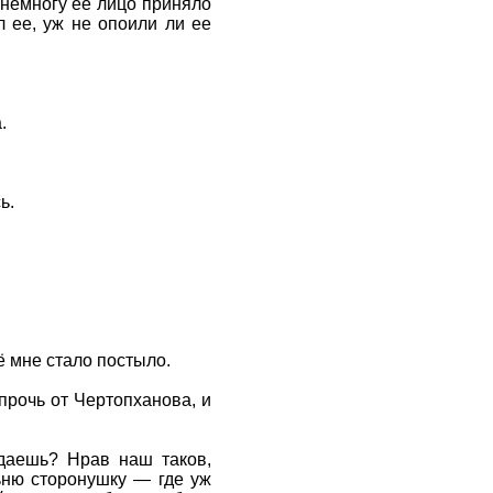
онемногу ее лицо приняло
 ее, уж не опоили ли ее
.
ь.
ё мне стало постыло.
прочь от Чертопханова, и
едаешь? Нрав наш таков,
льню сторонушку — где уж