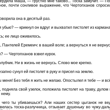
ердила Маша, — грустно мне таково... Тоска замучит. — П
ное, почти сонливое выражение, что Чертопханов спросил
оворила она в десятый раз.
бя убью? — крикнул он вдруг и выхватил пистолет из кармана
ь; ее лицо оживилось.
, Пантелей Еремеич: в вашей воле; а вернуться я не вернус
? — Чертопханов взвел курок.
лубчик. Ни в жизнь не вернусь. Слово мое крепко.
запно сунул ей пистолет в руку и присел на землю.
ты меня! Без тебя я жить не желаю. Опостылел я тебе — и вс
 подняла свой узелок, положила пистолет на траву, дулом 
 нему.
, чего ты убиваешься? Али наших сестер цыганок не в
велась тоска-разлучница, отзывает душеньку во чужу-да