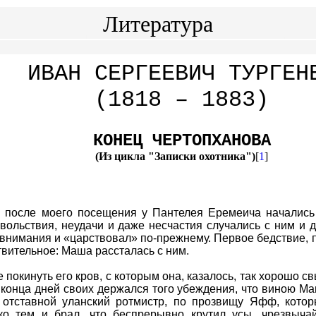
Литература
ИВАН СЕРГЕЕВИЧ ТУРГЕН
(1818 – 1883)
КОНЕЦ ЧЕРТОПХАНОВА
(Из цикла "Записки охотника")
[
1
]
я после моего посещения у Пантелея Еремеича началис
вольствия, неудачи и даже несчастия случались с ним и д
внимания и «царствовал» по-прежнему. Первое бедствие, 
твительное: Маша рассталась с ним.
 покинуть его кров, с которым она, казалось, так хорошо св
 конца дней своих держался того убеждения, что виною М
 отставной уланский ротмистр, по прозвищу Яфф, кото
ко тем и брал, что беспрерывно крутил усы, чрезвыча