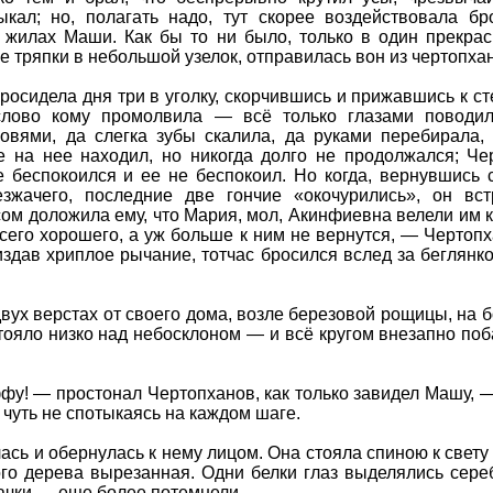
ыкал; но, полагать надо, тут скорее воздействовала бр
в жилах Маши. Как бы то ни было, только в один прекра
ие тряпки в небольшой узелок, отправилась вон из чертопха
росидела дня три в уголку, скорчившись и прижавшись к ст
лово кому промолвила — всё только глазами поводил
овями, да слегка зубы скалила, да руками перебирала, 
е на нее находил, но никогда долго не продолжался; Че
 беспокоился и ее не беспокоил. Но когда, вернувшись с
зжачего, последние две гончие «окочурились», он вст
ом доложила ему, что Мария, мол, Акинфиевна велели им кл
сего хорошего, а уж больше к ним не вернутся, — Чертоп
издав хриплое рычание, тотчас бросился вслед за беглянко
двух верстах от своего дома, возле березовой рощицы, на 
тояло низко над небосклоном — и всё кругом внезапно поб
у! — простонал Чертопханов, как только завидел Машу, 
 чуть не спотыкаясь на каждом шаге.
сь и обернулась к нему лицом. Она стояла спиною к свету 
ого дерева вырезанная. Одни белки глаз выделялись сер
ачки — еще более потемнели.