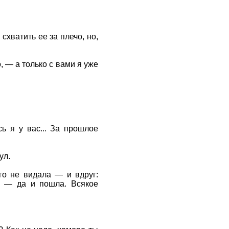
хватить ее за плечо, но,
 — а только с вами я уже
ь я у вас... За прошлое
ул.
го не видала — и вдруг:
ла — да и пошла. Всякое