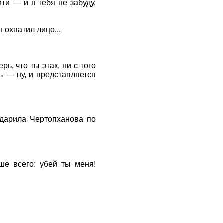
ти — и я тебя не забуду,
охватил лицо...
ь, что ты этак, ни с того
ь — ну, и представляется
дарила Чертопханова по
ше всего: убей ты меня!