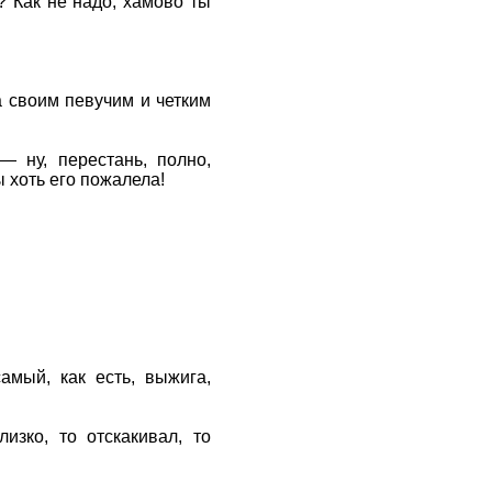
 Как не надо, хамово ты
 своим певучим и четким
 ну, перестань, полно,
ы хоть его пожалела!
мый, как есть, выжига,
зко, то отскакивал, то