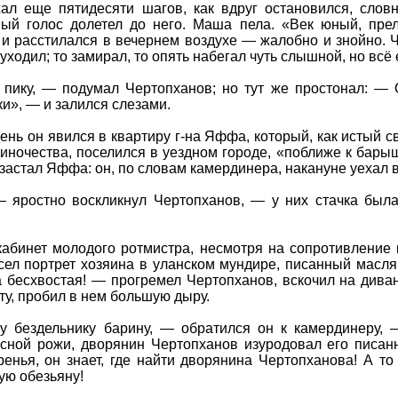
ал еще пятидесяти шагов, как вдруг остановился, слов
ый голос долетел до него.
Маша пела. «Век юный, прел
 и расстилался в вечернем воздухе — жалобно и знойно. 
уходил; то замирал, то опять набегал чуть слышной, но всё 
 пику, — подумал Чертопханов; но тут же простонал: — О
и», — и залился слезами.
нь он явился в квартиру г-на Яффа, который, как истый св
иночества, поселился в уездном городе, «поближе к бары
застал Яффа: он, по словам камердинера, накануне уехал в
— яростно воскликнул Чертопханов, — у них стачка была;
кабинет молодого ротмистра, несмотря на сопротивление 
сел портрет хозяина в уланском мундире, писанный масля
а бесхвостая! — прогремел Чертопханов, вскочил на дива
ту, пробил в нем большую дыру.
 бездельнику барину, — обратился он к камердинеру, 
усной рожи, дворянин Чертопханов изуродовал его писанн
енья, он знает, где найти дворянина Чертопханова! А то
ую обезьяну!