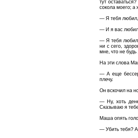
тут оставаться?
сокола моего; а 
— Я тебя любил,
— И я вас любил
— Я тебя любил,
ни с сего, здор
мне, что не буд
На эти слова Ма
— А еще бессер
плечу.
Он вскочил на но
— Ну, хоть ден
Сказываю я тебе
Маша опять гол
— Убить тебя? А 