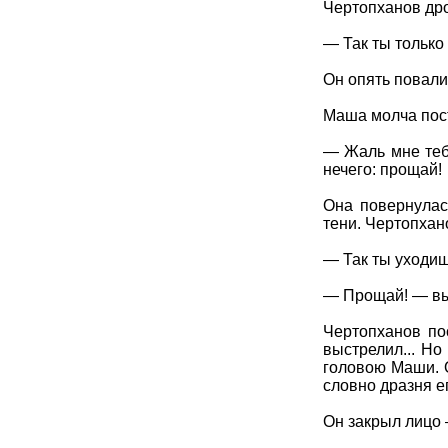
Чертопханов дро
— Так ты только и
Он опять повали
Маша молча пос
— Жаль мне тебя
нечего: прощай!
Она повернулас
тени. Чертопхан
— Так ты уходиш
— Прощай! — вы
Чертопханов пос
выстрелил... Но
головою Маши. О
словно дразня е
Он закрыл лицо 