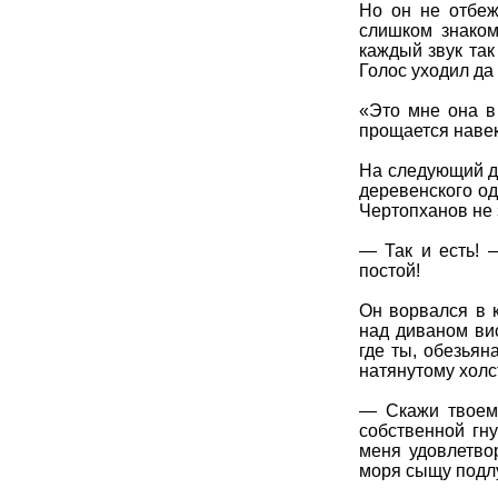
Но он не отбеж
слишком знаком
каждый звук так
Голос уходил да 
«Это мне она в
прощается навек
На следующий де
деревенского од
Чертопханов не 
— Так и есть! 
постой!
Он ворвался в 
над диваном ви
где ты, обезьян
натянутому холс
— Скажи твоему
собственной гн
меня удовлетвор
моря сыщу подл