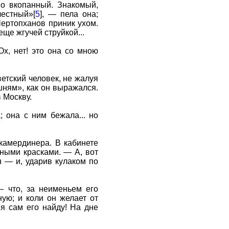
но вкопанный. Знакомый,
естный»[
5
], — пела она;
Чертопханов приник ухом.
еще жгучей струйкой...
х, нет! это она со мною
етский человек, не жалуя
шням», как он выражался.
 Москву.
 она с ним бежала... но
камердинера. В кабинете
ными красками. — А, вот
н — и, ударив кулаком по
— что, за неименьем его
ую; и коли он желает от
 я сам его найду! На дне