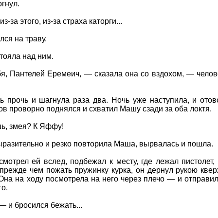
гнул.
з-за этого, из-за страха каторги...
лся на траву.
тояла над ним.
, Пантелей Еремеич, — сказала она со вздохом, — челове
ь прочь и шагнула раза два. Ночь уже наступила, и ото
ов проворно поднялся и схватил Машу сзади за оба локтя.
ь, змея? К Яффу!
разительно и резко повторила Маша, вырвалась и пошла.
мотрел ей вслед, подбежал к месту, где лежал пистолет, 
 прежде чем пожать пружинку курка, он дернул рукою кве
на на ходу посмотрела на него через плечо — и отправил
го.
— и бросился бежать...