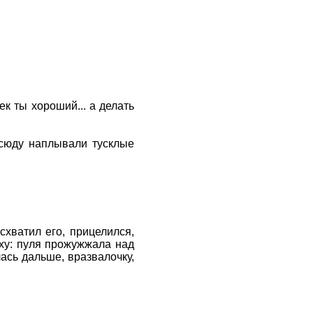
к ты хороший... а делать
всюду наплывали тусклые
схватил его, прицелился,
рху: пуля прожужжала над
ась дальше, вразвалочку,