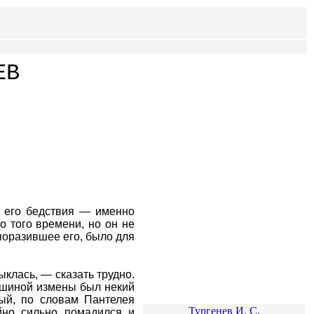
ЕВ
ь его бедствия — именно
о того времени, но он не
поразившее его, было для
ыклась, — сказать трудно.
ашиной измены был некий
рый, по словам Пантелея
Тургенев И. С.
йно сильно помадился и