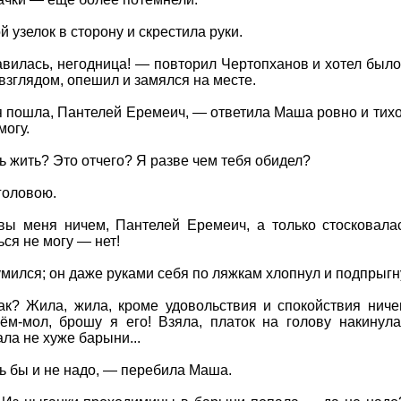
 узелок в сторону и скрестила руки.
илась, негодница! — повторил Чертопханов и хотел было с
взглядом, опешил и замялся на месте.
я пошла, Пантелей Еремеич, — ответила Маша ровно и тихо,
могу.
 жить? Это отчего? Я разве чем тебя обидел?
головою.
ы меня ничем, Пантелей Еремеич, а только стосковалас
ься не могу — нет!
мился; он даже руками себя по ляжкам хлопнул и подпрыгн
ак? Жила, жила, кроме удовольствия и спокойствия ниче
Сём-мол, брошу я его! Взяла, платок на голову накину
ла не хуже барыни...
ь бы и не надо, — перебила Маша.