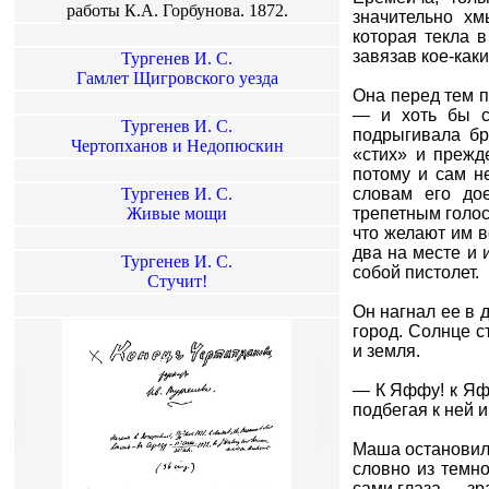
работы К.А. Горбунова. 1872.
значительно хм
которая текла 
завязав кое-как
Тургенев И. С.
Гамлет Щигровского уезда
Она перед тем п
— и хоть бы с
Тургенев И. С.
подрыгивала бр
Чертопханов и Недопюскин
«стих» и прежд
потому и сам не
Тургенев И. С.
словам его дое
Живые мощи
трепетным голос
что желают им в
два на месте и 
Тургенев И. С.
собой пистолет.
Стучит!
Он нагнал ее в 
город. Солнце с
и земля.
— К Яффу! к Яфф
подбегая к ней и
Маша остановила
словно из темн
сами глаза — зр