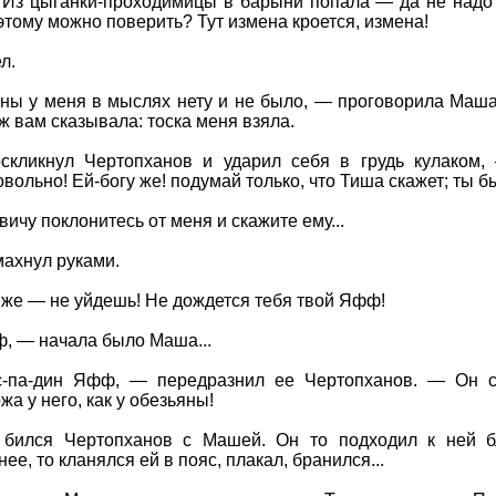
 Из цыганки-проходимицы в барыни попала — да не надо?
этому можно поверить? Тут измена кроется, измена!
л.
ны у меня в мыслях нету и не было, — проговорила Маша
уж вам сказывала: тоска меня взяла.
ликнул Чертопханов и ударил себя в грудь кулаком, —
довольно! Ей-богу же! подумай только, что Тиша скажет; ты б
ичу поклонитесь от меня и скажите ему...
ахнул руками.
 же — не уйдешь! Не дождется тебя твой Яфф!
, — начала было Маша...
-па-дин Яфф, — передразнил ее Чертопханов. — Он са
а у него, как у обезьяны!
бился Чертопханов с Машей. Он то подходил к ней бли
ее, то кланялся ей в пояс, плакал, бранился...