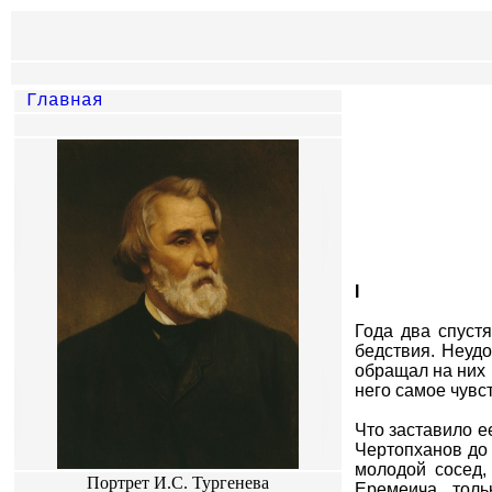
Главная
I
Года два спуст
бедствия. Неудо
обращал на них 
него самое чувс
Что заставило ее
Чертопханов до
молодой сосед,
Портрет И.С. Тургенева
Еремеича, толь